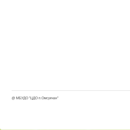
@ МБУДО "ЦДО п.Омсукчан"