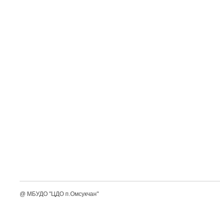
@ МБУДО "ЦДО п.Омсукчан"