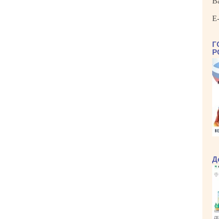
В
E
Г
Р
Д