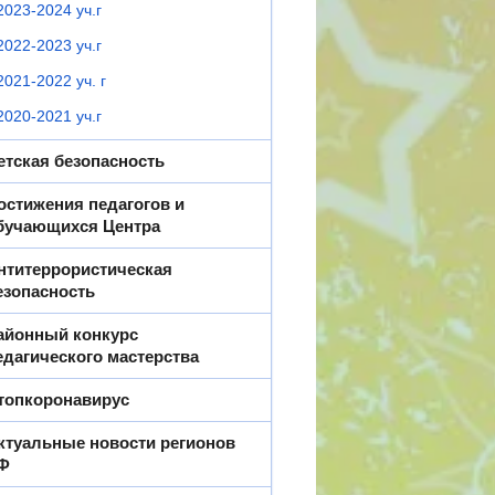
2023-2024 уч.г
2022-2023 уч.г
2021-2022 уч. г
2020-2021 уч.г
етская безопасность
остижения педагогов и
бучающихся Центра
нтитеррористическая
езопасность
айонный конкурс
едагического мастерства
топкоронавирус
ктуальные новости регионов
Ф