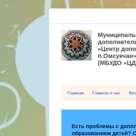
Муниципаль
дополнител
«Центр допо
п.Омсукчан
(МБУДО «ЦД
Главная
Главное о нас
Воп
Есть проблемы с допо
образованием детей? С