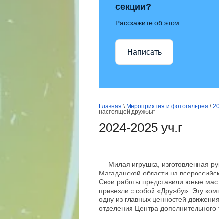
секции?
Расскажите об этом
Написать
Главная
 \ 
Мероприятия и фотогалерея
 \ 
20
настоящей дружбы"
2024-2025 уч.г
Милая игрушка, изготовленная рук
Магаданской области на всероссийс
Свои работы представили юные маст
привезли с собой «Дружбу». Эту ко
одну из главных ценностей движения
отделения Центра дополнительного 