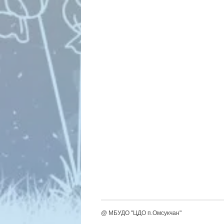
@ МБУДО "ЦДО п.Омсукчан"