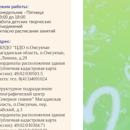
ежим работы:
онедельник - Пятница
9:00 до 18:00
абота детских творческих
бъединений
огласно расписания занятий
дрес:
БУДО "ЦДО п.Омсукчан
агаданская область, п.Омсукчан,
л.Ленина, д.29
оординаты расположения здания
Публичная кадастровая карта
оссии): 49:02:030501:5
ахта: тел. 8(413)4691024
труктурное подразделение
тнографический центр
Северное сияние" Магаданская
бласть, п.Омсукчан, пер.
айский, д.3
оординаты расположения здания
Публичная кадастровая карта
оссии): 49:02:030304:71