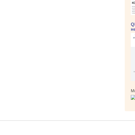
Q
н
М