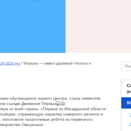
24-2025 уч.г
 \ "Игрушка — символ душевной теплоты и 
С
у
ами обучающихся нашего Центра, стала символом
М
ком съезде Движения Первых
ера со всей страны. «Первые из Магаданской области
мпозицию, отражающую характер северного региона и
, изготовили талантливые ребята из первичного
творчества Омсукчана.