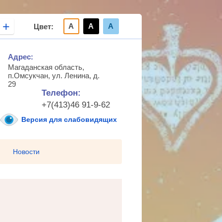
+
А
А
А
Цвет:
Адрес:
Магаданская область,
п.Омсукчан, ул. Ленина, д.
29
Телефон:
+7(413)46 91-9-62
Версия для слабовидящих
Новости