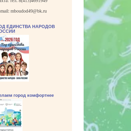
ахта: тел. 8(413)4691949
-mail: mboudod49@bk.ru
ОД ЕДИНСТВА НАРОДОВ
ОССИИ
елаем город комфортнее