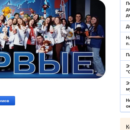
П
д
д
Д
Н
п
П
Э
"
Э
м
Н
бомов
о
К