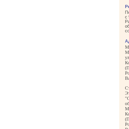
Р
П
с 
Р
о
с
А
М
М
у
К
(
Р
В
С
Э
"
о
М
К
(
Р