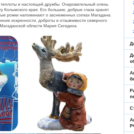
теплоты и настоящей дружбы. Очаровательный олень
ту Колымского края. Его большие, добрые глаза хранят
стые рожки напоминают о заснеженных сопках Магадана.
ние искренности, доброты и отзывчивости северного
 Магаданской области Мария Сегедина.
Д
Д
о
А
б
Р
п
С
А
Р