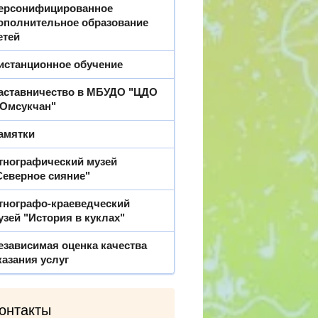
ерсонифицированное
ополнительное образование
етей
истанционное обучение
аставничество в МБУДО "ЦДО
.Омсукчан"
амятки
тнографический музей
Северное сияние"
тнографо-краеведческий
узей "История в куклах"
езависимая оценка качества
казания услуг
онтакты